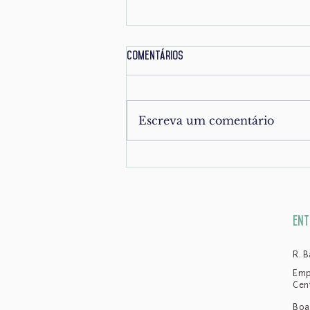
Comentários
Escreva um comentário
Inventário seguro e eficaz: mais
do que uma formalidade, uma
proteção para a família
ent
R. 
Emp
Cen
Boa