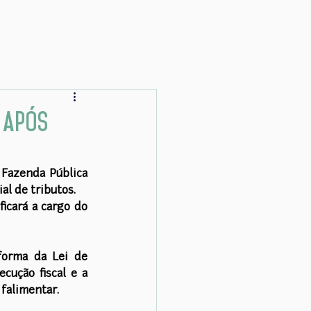
a após
 Fazenda Pública 
al de tributos.
icará a cargo do 
orma da Lei de 
cução fiscal e a 
 falimentar.