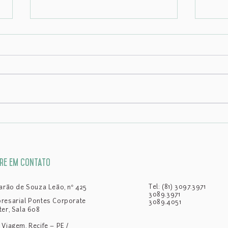
A TRANSFORMAÇÃO DOS CONTRATOS
CARF 
EMPRESARIAIS BRASILEIROS: A
artif
INFLUÊNCIA DO MODELO DE SPA
IARA
re em contato
Tel: (81) 3097.3971
Barão de Souza Leão, nº 425
3089.3971
resarial Pontes Corporate
3089.4051
ter, Sala 608
 Viagem, Recife – PE /