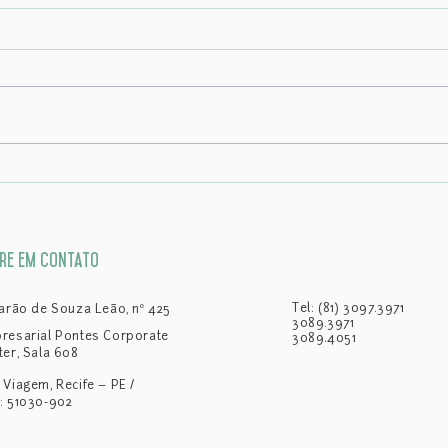
A TRANSFORMAÇÃO DOS CONTRATOS
CARF 
EMPRESARIAIS BRASILEIROS: A
artif
INFLUÊNCIA DO MODELO DE SPA
IARA
re em contato
Tel: (81) 3097.3971
Barão de Souza Leão, nº 425
3089.3971
resarial Pontes Corporate
3089.4051
ter, Sala 608
 Viagem, Recife – PE /
: 51030-902