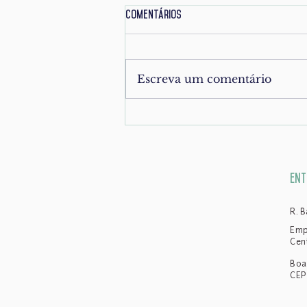
Comentários
Escreva um comentário
Inventário seguro e eficaz: mais
do que uma formalidade, uma
proteção para a família
ent
R. 
Emp
Cen
Boa
CEP