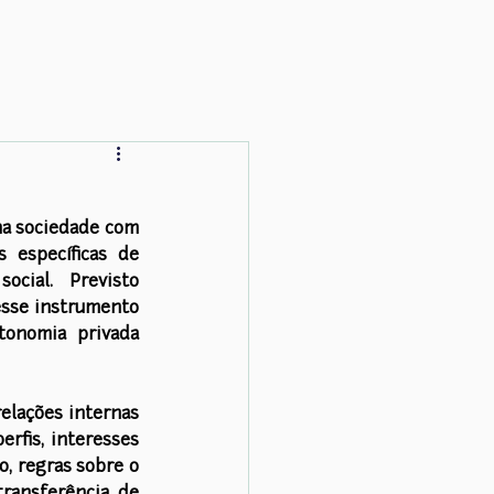
ma sociedade com 
 específicas de 
ial. Previsto 
esse instrumento 
onomia privada 
elações internas 
rfis, interesses 
, regras sobre o 