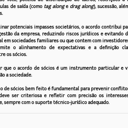
de voto, política de distribuição de lucros, restrições à 
sulas de saída (como 
tag along
 e 
drag along
), sucessão, al
s.
inar potenciais impasses societários, o acordo contribui par
gestão da empresa, reduzindo riscos jurídicos e evitando dis
l em sociedades familiares ou que contem com investidores
ermite o alinhamento de expectativas e a definição cla
re os sócios.
r que o acordo de sócios é um instrumento particular e vi
não a sociedade.
o de sócios bem feito é fundamental para prevenir conflitos 
deve ser criteriosa e refletir com precisão os interesse
e, sempre com o suporte técnico-jurídico adequado.